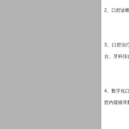
2、口腔诊
3、口腔治
台、牙科综
4、数字化
腔内窥镜等