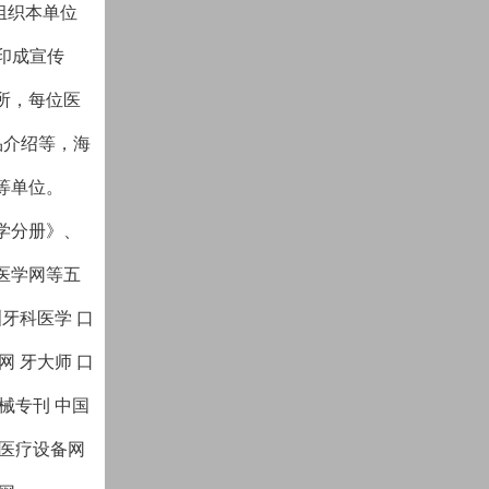
组织本单位
印成宣传
所，每位医
品介绍等，海
等单位。
学分册》、
医学网等五
牙科医学 口
网 牙大师 口
械专刊 中国
国医疗设备网