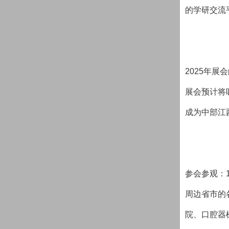
的学研交流
2025年展
展会预计将
成为中部江
参会参观：
周边省市的
院、口腔器