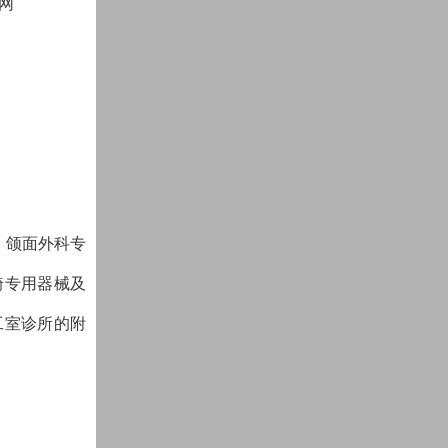
网
、颌面外科专
畸专用器械及
工室诊所的附