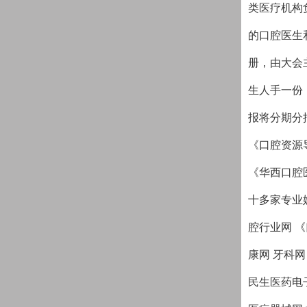
类医疗机构
的口腔医生
册，由大会
生人手一份
报将分期分
《口腔资源
《华西口腔
十多家专业
腔行业网 《
康网 牙科网
民生医药电