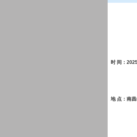
时
间：
202
地
点：南昌