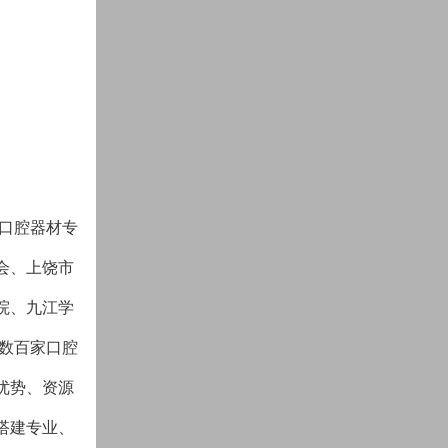
会口腔器材专
会、上饶市
院、九江学
来数百家口腔
优势、资源
搭建专业、